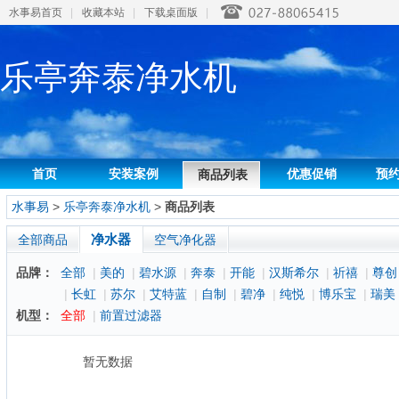
水事易首页
|
收藏本站
|
下载桌面版
|
乐亭奔泰净水机
首页
安装案例
优惠促销
预
商品列表
水事易
>
乐亭奔泰净水机
>
商品列表
净水器
全部商品
空气净化器
品牌：
全部
|
美的
|
碧水源
|
奔泰
|
开能
|
汉斯希尔
|
祈禧
|
尊创
|
长虹
|
苏尔
|
艾特蓝
|
自制
|
碧净
|
纯悦
|
博乐宝
|
瑞美
机型：
全部
|
前置过滤器
暂无数据