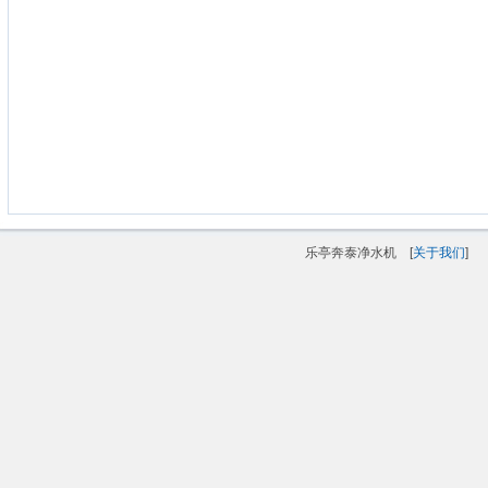
乐亭奔泰净水机 [
关于我们
]