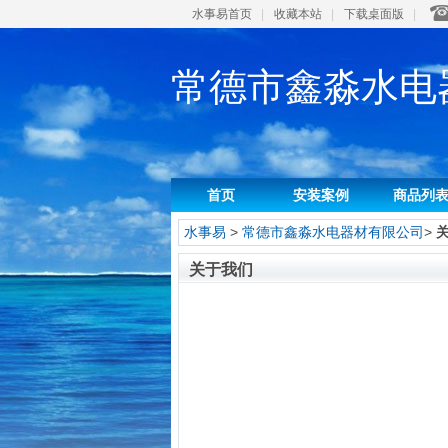
水事易首页
|
收藏本站
|
下载桌面版
|
常德市鑫淼水电
首页
安装案例
商品列
水事易
>
常德市鑫淼水电器材有限公司
>
关于我们