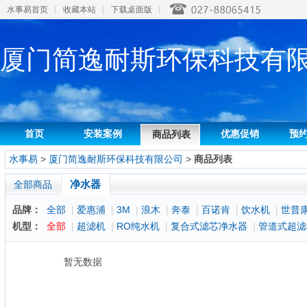
水事易首页
|
收藏本站
|
下载桌面版
|
厦门简逸耐斯环保科技有
首页
安装案例
优惠促销
预
商品列表
水事易
>
厦门简逸耐斯环保科技有限公司
>
商品列表
净水器
全部商品
品牌：
全部
|
爱惠浦
|
3M
|
浪木
|
奔泰
|
百诺肯
|
饮水机
|
世普
机型：
全部
|
超滤机
|
RO纯水机
|
复合式滤芯净水器
|
管道式超滤
暂无数据