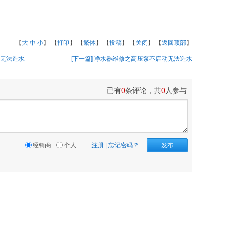
【
大
中
小
】
【
打印
】
【
繁体
】
【
投稿
】
【
关闭
】
【
返回顶部
】
但无法造水
[下一篇] 净水器维修之高压泵不启动无法造水
已有
0
条评论，共
0
人参与
经销商
个人
注册
|
忘记密码？
发布